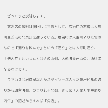
ざっくりと説明します。
玄冶店の説明は後回しにするとして、玄冶店の石碑は人形
町交差点の北東辻に建っている。堀留町は人形町よりも北側
なので「通りを挟んで」という「通り」とは人形町通り、
「挟んで」ということはその西側、人形町交差点の北西辻に
なるわけです。
今でいえば
居酒屋なんかが
ダイソーが入った雑居ビルの辺
りから堀留町側、つまり若干北側。さらに「人間万事塞翁が
丙午」の記述からすれば「角店」。