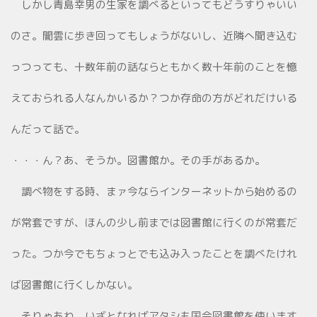
しかし青島幸男の生家を調べるといってもどうすりゃいい
のさ。闇雲に歩き回ってもしょうがないし、近隣へ聞き込む
っつっても、十数年前の話ならともかく数十年前のことを憶
えておられる人なんかいるか？つか存命の方がどれだけいる
んだって話で。
・・・ん？あ、そうか。図書館か。その手があるか。
調べ物をする時、まァ今ならインターネットから始めるの
が常套ですが、ほんの少し前までは図書館に行くのが常套だ
った。つか今でもちょっとでも込み入ったことを調べたけれ
ば図書館に行くしかない。
そりゃあね、いざとなればアタシも国会図書館を使います