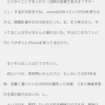
とにかくここでまったり（当時の言葉で言えば「マター
リ」）するのが好きでね。Jornada568っていうPDAを弄りな
がら、時間を潰すのが大好きだった。ま、そう考えたら、や
ってることは今とほとんど違わないな。今はどこのカフェに
行こうがずっとiPhoneを弄ってるわけで。
まァそんなことはどうでもいい。
何というか、突然閃いたんだけど、もしかして2003年当
時、足繁く通っていたORIPAの場所って弁菊、つまり青島幸男
の生家の跡ではないか、と。
というのも、現存しないので若干曖昧なのですが、場所は