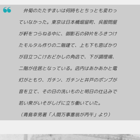
弁菊のたたずまいは何時もとちっとも変わっ
ていなかった。東京は日本橋堀留町、呉服問屋
が軒をつらねる中に、御影石の砕片をふきつけ
たモルタル作りの二階建て、上も下も窓ばかり
が目立つこけおどかしの角店で、下が調理場、
二階が住居となっている。店内はあかあかと電
灯がともり、ガチン、ガチンと井戸のポンプが
音を立て、その日の洗いものと明日の仕込みで
若い衆がいそがしげに立ち働いていた。
（青島幸男著「人間万事塞翁が丙午」より）