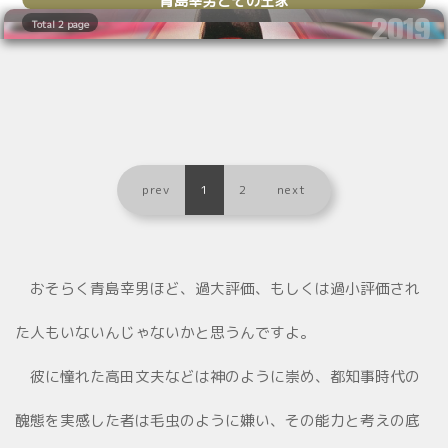
2019
Total 2 page
11.21
prev
1
2
next
おそらく青島幸男ほど、過大評価、もしくは過小評価され
た人もいないんじゃないかと思うんですよ。
彼に憧れた高田文夫などは神のように崇め、都知事時代の
醜態を実感した者は毛虫のように嫌い、その能力と考えの底