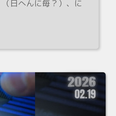
、（日へんに毎？）、に
2026
02.19