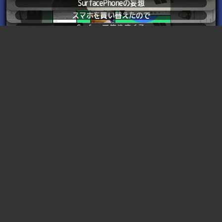
ソフトの発案かどうか知らないけど。
SurfacePhoneの妄想
2024
02.21
Total 1 page
スマホを買い替えたので
2024
02.22
Total 1 page
Surfaceで焦りまくる
2024
02.27
Total 1 page
嗚呼ついに限界を迎えてしまった
2024
08.31
Total 1 page
嗚呼ついに買ってしまった
2024
12.14
Total 1 page
ハードウェアとしてのMacBook12インチ
2025
12.24
Total 1 page
得手不得手をコントロールしようと思えば
12.25
マイクロソフトって
モノホンのオンボロ購入！
Beマイベイビー