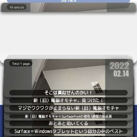
16 entry`s
2022
Total 1 page
いやもう、アタシが購入したSurfacePro4はとっく
2022
02.14
Total 1 page
2022
12.23
Total 1 page
にオダブツになり、中のM.2はファイルサーバのス
2023
12.28
Total 1 page
トレージとして第二の人生を歩んでるのですが、
そこは真似せんのかい！
2023
01.06
Total 1 page
新（旧）電脳オモチャ、見つけた！
2023
01.14
Total 1 page
今でもSurfaceは嫌いじゃないです。つかあのキッ
マジでワクワクが止まらない新（旧）電脳オモチャ
2023
01.28
Total 1 page
クスタンドは本当に発明だよなぁ。あそこだけは
2023
新（旧）電脳オモチャ＝SurfacePro4の使用3週間の採点表
02.04
Total 1 page
あとあと効いてくる
2023
03.15
Total 1 page
マイクロソフトが良い仕事したと思う。マイクロ
Surface＝Windowsタブレットという自分の中のベスト
2024
08.03
Total 1 page
Copyright © 2003 yabunira. All rights reserved.