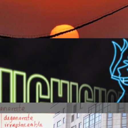
年／昭和43年1月から3月の世相を新聞か
一年の計は