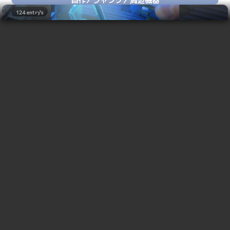
2024
03.23
二度と自作PCなんてやるか！
2024
04.26
Total 1 page
124 entry`s
街好きって趣味はこんなにカネがかかるのか
2024
05.08
Total 1 page
母艦があるという安心感
2024
07.23
Total 1 page
ノンフィクションを書くための矜持
2024
10.03
Total 1 page
2024
ホンモノよりホンモノらしい街・新横浜ラーメン博物館
11.13
Total 1 page
結局はロジクールだな
2024
11.14
Total 1 page
合い言葉は2ー26
2024
12.24
Total 5 page
やっぱオンボロはオンボロ
2025
12.30
Total 1 page
オンボロからジャンクへの画策
2025
01.07
Total 1 page
昔はともかく、今は回路図も読めなくなったし、
モノホンのオンボロ購入！
2025
01.11
Total 1 page
ルックバック2024
もうずいぶん長い間ハンダごても握ってないので
2025
05.17
Total 1 page
ホンボロの着地点
2025
06.03
Total 1 page
すが、それでもそういう話自体は好きですし、秋
2025
家ではMacBook12インチは使わない大作戦！
06.04
Total 1 page
葉原で電脳関係のブツを見て回ったりするのも生
MacBook壊れた
2025
06.12
Total 1 page
キミに決めたよサトDELLくん
2025
09.19
Total 1 page
活の一部なわけで、わりと書くことがあるので
カマしすぎだよサトDELLくん
2025
12.25
Total 5 page
す。
ネクスト文字入力
2026
12.30
Total 1 page
おうちでノートPCを使わないでおくには
Total 1 page