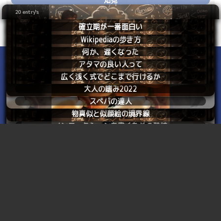
2017
10.15
Total 1 page
20 entry`s
2021
10.07
Total 1 page
確立期が一番面白い
2022
11.24
Total 1 page
Wikipediaの歩き方
2022
07.08
Total 1 page
何か、遅くなった
2024
12.09
Total 1 page
アタマの良い人って
2024
03.30
Total 1 page
広く浅く式でどこまで行けるか
2024
04.12
Total 1 page
大人の嗜み2022
2024
04.26
Total 1 page
Copyright © 2003 yabunira. All rights reserved.
スペパの達人
2024
08.06
Total 1 page
正直＜知見＞というようなことは書いてないんだ
物真似と似顔絵の境界線
2024
09.28
Total 1 page
ノンフィクションを書くための矜持
2024
11.23
Total 1 page
けど、ま、なんだかよくわからない時にこのタグ
はじまりはいつもWikipedia
2025
12.16
Total 1 page
を使ってるというか。
悩んだら水族館に行け！
2025
02.19
Total 1 page
大学でも大学の上でもいいけど
2026
07.17
Total 1 page
珍しい苗字からの連想
2026
01.08
Total 1 page
乗るしかないこのビッグウェーブに
2026
02.28
Total 1 page
それは「解像度を上げる」とは言わない
2026
03.21
Total 1 page
ちん◯んはフザけすぎだろ
2026
05.09
Total 1 page